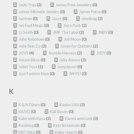
Jade Trau
(2)
James Free Jewelers
(0)
James Michelle Jewelry
(0)
James Perse
(0)
Jantzen
(0)
Jasco
(0)
Jennibag
(2)
Jet Fuel Meals
(0)
Jiaro Pack
(2)
JJ Smith
(0)
JMP The Label
(2)
JNBY
(0)
John Robshaw
(0)
Joli Moon
(0)
Jolie Skin Co
(2)
Jones for Quitters
(2)
JOVS
(4)
Joyride Harness
(2)
JUDY
(0)
Juiced Bikes
(0)
Julia Amory
(3)
Juliet Toys
(1)
JumpSport
(0)
Just Fashion Now
(0)
JW PEI
(0)
K
K & N Filters
(0)
Kaabo USA
(3)
KAIYO
(0)
Kali Boxes
(0)
Kalm with Kava
(2)
Karma and Luck
(0)
Kastking
(0)
Kats Botanicals
(0)
KBO Bike
(0)
Keller Heartt
(0)