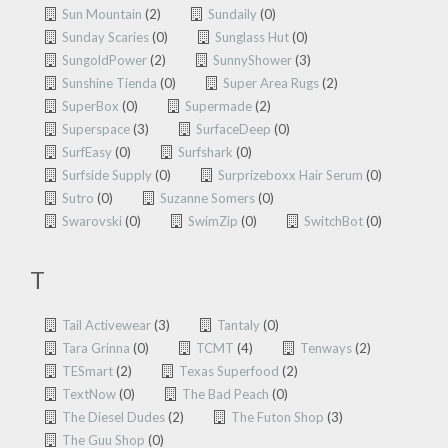
Sun Mountain
(2)
Sundaily
(0)
Sunday Scaries
(0)
Sunglass Hut
(0)
SungoldPower
(2)
SunnyShower
(3)
Sunshine Tienda
(0)
Super Area Rugs
(2)
SuperBox
(0)
Supermade
(2)
Superspace
(3)
SurfaceDeep
(0)
SurfEasy
(0)
Surfshark
(0)
Surfside Supply
(0)
Surprizeboxx Hair Serum
(0)
Sutro
(0)
Suzanne Somers
(0)
Swarovski
(0)
SwimZip
(0)
SwitchBot
(0)
T
Tail Activewear
(3)
Tantaly
(0)
Tara Grinna
(0)
TCMT
(4)
Tenways
(2)
TESmart
(2)
Texas Superfood
(2)
TextNow
(0)
The Bad Peach
(0)
The Diesel Dudes
(2)
The Futon Shop
(3)
The Guu Shop
(0)