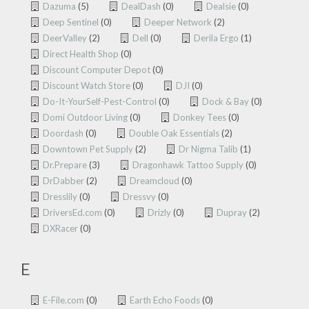
Dazuma
(5)
DealDash
(0)
Dealsie
(0)
Deep Sentinel
(0)
Deeper Network
(2)
DeerValley
(2)
Dell
(0)
Derila Ergo
(1)
Direct Health Shop
(0)
Discount Computer Depot
(0)
Discount Watch Store
(0)
DJI
(0)
Do-It-YourSelf-Pest-Control
(0)
Dock & Bay
(0)
Domi Outdoor Living
(0)
Donkey Tees
(0)
Doordash
(0)
Double Oak Essentials
(2)
Downtown Pet Supply
(2)
Dr Nigma Talib
(1)
Dr.Prepare
(3)
Dragonhawk Tattoo Supply
(0)
DrDabber
(2)
Dreamcloud
(0)
Dresslily
(0)
Dressvy
(0)
DriversEd.com
(0)
Drizly
(0)
Dupray
(2)
DXRacer
(0)
E
E-File.com
(0)
Earth Echo Foods
(0)