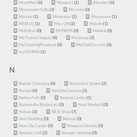
MomMed
(0)
Monport
(1)
Montem
(0)
Monument Grills
(3)
Moosoo
(0)
Movavi
(1)
Mowrator
(2)
Moyustore
(1)
MSBLUE
(1)
Muc-Off
(2)
Mukzin
(1)
MullyBox
(0)
MUNBYN
(0)
Muukal
(0)
My Patriot Supply
(4)
Mychway
(3)
MyCleaningProducts
(0)
MyDietDoc.com
(0)
myGEMMA
(1)
N
Naked Cashmere
(0)
Nantucket Spider
(2)
Narwal
(0)
Natasha Denona
(3)
Native Path
(0)
Natural Cycles
(1)
Naturevibe Botanicals
(0)
Neat Method
(0)
Nebula
(3)
NEJE Shop
(7)
Nest Bedding
(0)
Netvue
(0)
New Life Cardio
(0)
Newport Vessels
(0)
Newton Golf
(2)
Nexgen Yachting
(0)