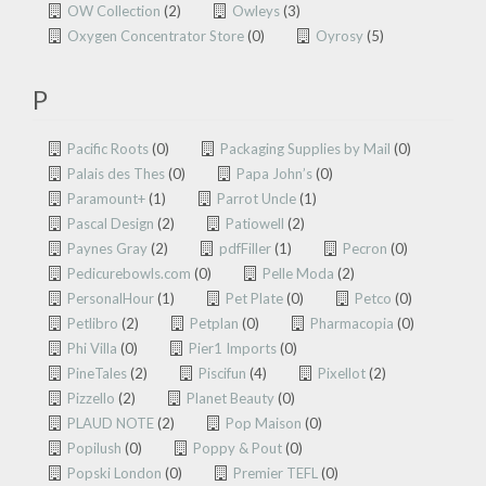
OW Collection
(2)
Owleys
(3)
Oxygen Concentrator Store
(0)
Oyrosy
(5)
P
Pacific Roots
(0)
Packaging Supplies by Mail
(0)
Palais des Thes
(0)
Papa John’s
(0)
Paramount+
(1)
Parrot Uncle
(1)
Pascal Design
(2)
Patiowell
(2)
Paynes Gray
(2)
pdfFiller
(1)
Pecron
(0)
Pedicurebowls.com
(0)
Pelle Moda
(2)
PersonalHour
(1)
Pet Plate
(0)
Petco
(0)
Petlibro
(2)
Petplan
(0)
Pharmacopia
(0)
Phi Villa
(0)
Pier1 Imports
(0)
PineTales
(2)
Piscifun
(4)
Pixellot
(2)
Pizzello
(2)
Planet Beauty
(0)
PLAUD NOTE
(2)
Pop Maison
(0)
Popilush
(0)
Poppy & Pout
(0)
Popski London
(0)
Premier TEFL
(0)