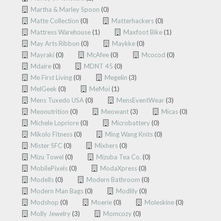
Martha & Marley Spoon
(0)
Matte Collection
(0)
Matterhackers
(0)
Mattress Warehouse
(1)
Maxfoot Bike
(1)
May Arts Ribbon
(0)
Maykke
(0)
Mayraki
(0)
McAfee
(0)
Mcocod
(0)
Mdaire
(0)
MDNT 45
(0)
Me First Living
(0)
Megelin
(3)
MelGeek
(0)
MeMoí
(1)
Mens Tuxedo USA
(0)
MensEventWear
(3)
Meonutrition
(0)
Meowant
(3)
Micas
(0)
Michele Lopriore
(0)
Microbattery
(0)
Mikolo Fitness
(0)
Ming Wang Knits
(0)
Mister SFC
(0)
Mixhers
(0)
Mizu Towel
(0)
Mizuba Tea Co.
(0)
MobilePixels
(0)
ModaXpress
(0)
Modells
(0)
Modern Bathroom
(0)
Modern Man Bags
(0)
Modlily
(0)
Modshop
(0)
Moerie
(0)
Moleskine
(0)
Molly Jewelry
(3)
Momcozy
(0)