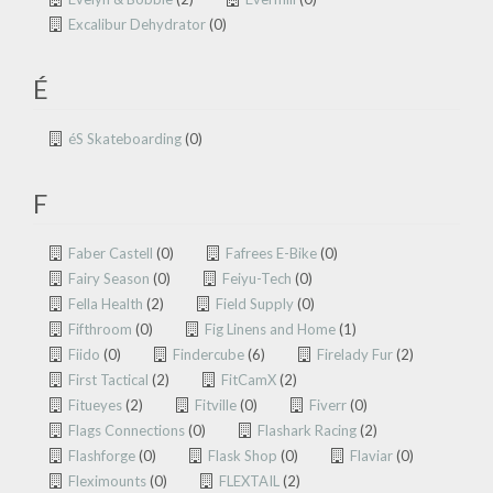
Excalibur Dehydrator
(0)
É
éS Skateboarding
(0)
F
Faber Castell
(0)
Fafrees E-Bike
(0)
Fairy Season
(0)
Feiyu-Tech
(0)
Fella Health
(2)
Field Supply
(0)
Fifthroom
(0)
Fig Linens and Home
(1)
Fiido
(0)
Findercube
(6)
Firelady Fur
(2)
First Tactical
(2)
FitCamX
(2)
Fitueyes
(2)
Fitville
(0)
Fiverr
(0)
Flags Connections
(0)
Flashark Racing
(2)
Flashforge
(0)
Flask Shop
(0)
Flaviar
(0)
Fleximounts
(0)
FLEXTAIL
(2)