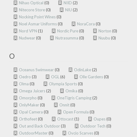
Nihao Optical
(0)
NIID
(2)
Nitecore Store
(0)
NIU
(2)
Nocking Point Wines
(0)
Noel Asmar Uniforms
(0)
NoraCora
(0)
Nord VPN
(1)
Nordic Pure
(0)
Norton
(0)
Nudwear
(0)
Nutrasumma
(0)
Nuubu
(0)
O
Oceanus Swimwear
(0)
OdinLake
(2)
Oedro
(3)
OGL
(6)
Olle Gardens
(0)
Olma
(0)
Olympia Sports
(0)
Omega Juicers
(2)
Omika
(0)
Omorpho
(0)
OneTigris Camping
(2)
OnlyMaker
(0)
Onnit
(0)
Opal Camera
(0)
Open Formula
(0)
Orthofeet
(0)
Ottocast
(1)
Oupes
(0)
Out and Back Outdoor
(3)
Outdoor Tech
(0)
OutdoorMaster
(0)
Ovcio Scarves
(0)