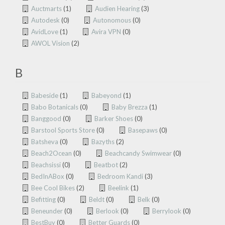
Auctmarts
(1)
Audien Hearing
(3)
Autodesk
(0)
Autonomous
(0)
AvidLove
(1)
Avira VPN
(0)
AWOL Vision
(2)
B
Babeside
(1)
Babeyond
(1)
Babo Botanicals
(0)
Baby Brezza
(1)
Banggood
(0)
Barker Shoes
(0)
Barstool Sports Store
(0)
Basepaws
(0)
Batsheva
(0)
Bazyths
(2)
Beach2Ocean
(0)
Beachcandy Swimwear
(0)
Beachsissi
(0)
Beatbot
(2)
BedInABox
(0)
Bedroom Kandi
(3)
Bee Cool Bikes
(2)
Beelink
(1)
Befitting
(0)
Beldt
(0)
Belk
(0)
Beneunder
(0)
Berlook
(0)
Berrylook
(0)
BestBuy
(0)
Better Guards
(0)