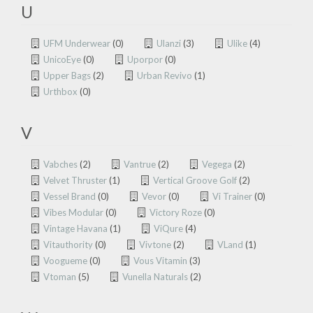
U
UFM Underwear
(0)
Ulanzi
(3)
Ulike
(4)
UnicoEye
(0)
Uporpor
(0)
Upper Bags
(2)
Urban Revivo
(1)
Urthbox
(0)
V
Vabches
(2)
Vantrue
(2)
Vegega
(2)
Velvet Thruster
(1)
Vertical Groove Golf
(2)
Vessel Brand
(0)
Vevor
(0)
Vi Trainer
(0)
Vibes Modular
(0)
Victory Roze
(0)
Vintage Havana
(1)
ViQure
(4)
Vitauthority
(0)
Vivtone
(2)
VLand
(1)
Voogueme
(0)
Vous Vitamin
(3)
Vtoman
(5)
Vunella Naturals
(2)