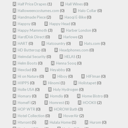
Half Price Drapes
(1)
Hall Wines
(0)
Halloweencostumes.com
(0)
Halo Collar
(0)
Handmade Piece
(2)
Haoqi E-Bike
(0)
Happsy
(0)
Happy Head
(0)
Happy Mammoth
(3)
Harber London
(0)
HardDisk Direct
(0)
Harlowe
(2)
HART
(0)
Hatcountry
(0)
Hats.com
(0)
HD Buttercup
(0)
Headphones.com
(0)
Heimdal Security
(0)
HELAS
(1)
Helm Boots
(0)
Henna Sooq
(0)
Hexclad
(0)
Heyabby
(0)
Hi on Nature
(0)
Hiboy
(0)
HIFIman
(0)
HIIPPS
(0)
Hinomi
(1)
Holistapet
(0)
Holle USA
(0)
Holy Hydrogen
(0)
Homary
(0)
Homdiy
(0)
Home Bistro
(0)
HomeFi
(2)
Homrest
(1)
HOOKII
(2)
HOP WTR
(0)
HOROW Bath
(3)
Hotel Collection
(0)
HoverAir
(2)
Htvront
(5)
Hulala Home
(1)
Hurom
(0)