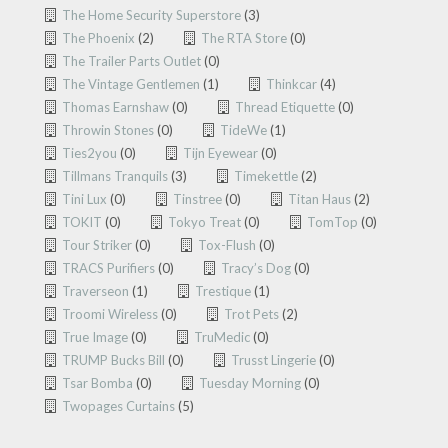
The Home Security Superstore
(3)
The Phoenix
(2)
The RTA Store
(0)
The Trailer Parts Outlet
(0)
The Vintage Gentlemen
(1)
Thinkcar
(4)
Thomas Earnshaw
(0)
Thread Etiquette
(0)
Throwin Stones
(0)
TideWe
(1)
Ties2you
(0)
Tijn Eyewear
(0)
Tillmans Tranquils
(3)
Timekettle
(2)
Tini Lux
(0)
Tinstree
(0)
Titan Haus
(2)
TOKIT
(0)
Tokyo Treat
(0)
TomTop
(0)
Tour Striker
(0)
Tox-Flush
(0)
TRACS Purifiers
(0)
Tracy’s Dog
(0)
Traverseon
(1)
Trestique
(1)
Troomi Wireless
(0)
Trot Pets
(2)
True Image
(0)
TruMedic
(0)
TRUMP Bucks Bill
(0)
Trusst Lingerie
(0)
Tsar Bomba
(0)
Tuesday Morning
(0)
Twopages Curtains
(5)