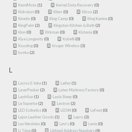
KemiMoto
(1)
Kernel Data Recovery
(0)
Kidrobot
(0)
Kiierr
(0)
Kiiroo
(2)
Kinetix
(0)
King Camp
(0)
King Kanine
(0)
KingPalm
(2)
Kingston Kitchen & Bath
(2)
Kinn
(0)
Kirkman
(0)
Kistania
(0)
Kiya Longevity
(0)
Kobelli
(0)
Kooding
(0)
Kroger Wireless
(3)
kyoku
(2)
L
Lacros E-bike
(1)
Laifen
(1)
LaserPecker
(2)
Latex Mattress Factory
(0)
LayinSun
(1)
Layla Sleep
(0)
Le Superbe
(2)
Lectron
(2)
LED Esthetics
(0)
LEDiN
(0)
LeFeet
(0)
Lejon Leather Goods
(1)
Lepro
(3)
Les Néréides
(0)
Levi’s
(0)
Lexie
(0)
Li Time
(0)
Lighted Address Numbers
(4)