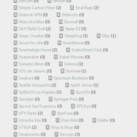
Simcam
(0)
Simder
(0)
Simply Carbon Fiber
(2)
Sisal Rugs
(2)
Sitelock VPN
(0)
Sittercity
(0)
Skies Are Blue
(0)
Skymall
(0)
SKYTRAK Golf
(2)
Sleep EZ
(0)
Sleep Ovation
(0)
SleepDog
(1)
Sllac
(1)
Smart for Life
(0)
Smarthome
(0)
Smartwings Home
(2)
Smile Direct Club
(0)
Snapmaker
(0)
Sobel Westex
(0)
Sohamo Bikes
(0)
Sohnne
(2)
SOL de Janerio
(0)
Somnee
(1)
Soukare
(0)
Spectrum Boutique
(0)
Spelab Autoparts
(2)
Spirit Jersey
(1)
Splits59 Los Angeles
(1)
SpotOn
(0)
Springer
(0)
Springer Pets
(0)
Sprout San Francisco
(0)
SPS Eye
(0)
SPY Optic
(2)
SpyFone
(0)
Sriracha Stix
(0)
Stairslide
(0)
Stellar
(0)
STIGA
(2)
Stop & Shop
(0)
Strapworks
(0)
Stroops
(3)