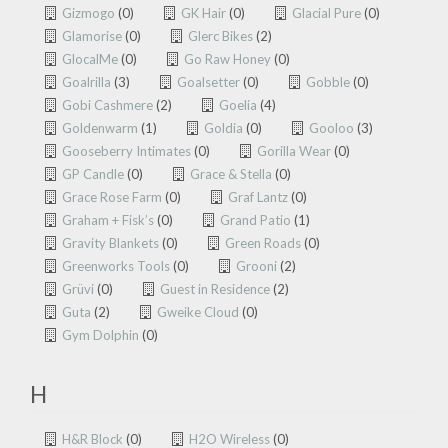
Gizmogo
(0)
GK Hair
(0)
Glacial Pure
(0)
Glamorise
(0)
Glerc Bikes
(2)
GlocalMe
(0)
Go Raw Honey
(0)
Goalrilla
(3)
Goalsetter
(0)
Gobble
(0)
Gobi Cashmere
(2)
Goelia
(4)
Goldenwarm
(1)
Goldia
(0)
Gooloo
(3)
Gooseberry Intimates
(0)
Gorilla Wear
(0)
GP Candle
(0)
Grace & Stella
(0)
Grace Rose Farm
(0)
Graf Lantz
(0)
Graham + Fisk’s
(0)
Grand Patio
(1)
Gravity Blankets
(0)
Green Roads
(0)
Greenworks Tools
(0)
Grooni
(2)
Grüvi
(0)
Guest in Residence
(2)
Guta
(2)
Gweike Cloud
(0)
Gym Dolphin
(0)
H
H&R Block
(0)
H2O Wireless
(0)