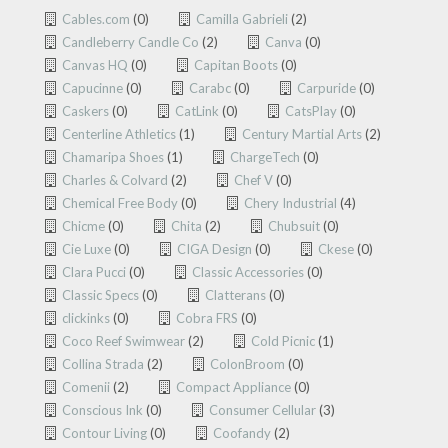
Cables.com
(0)
Camilla Gabrieli
(2)
Candleberry Candle Co
(2)
Canva
(0)
Canvas HQ
(0)
Capitan Boots
(0)
Capucinne
(0)
Carabc
(0)
Carpuride
(0)
Caskers
(0)
CatLink
(0)
CatsPlay
(0)
Centerline Athletics
(1)
Century Martial Arts
(2)
Chamaripa Shoes
(1)
ChargeTech
(0)
Charles & Colvard
(2)
Chef V
(0)
Chemical Free Body
(0)
Chery Industrial
(4)
Chicme
(0)
Chita
(2)
Chubsuit
(0)
Cie Luxe
(0)
CIGA Design
(0)
Ckese
(0)
Clara Pucci
(0)
Classic Accessories
(0)
Classic Specs
(0)
Clatterans
(0)
clickinks
(0)
Cobra FRS
(0)
Coco Reef Swimwear
(2)
Cold Picnic
(1)
Collina Strada
(2)
ColonBroom
(0)
Comenii
(2)
Compact Appliance
(0)
Conscious Ink
(0)
Consumer Cellular
(3)
Contour Living
(0)
Coofandy
(2)