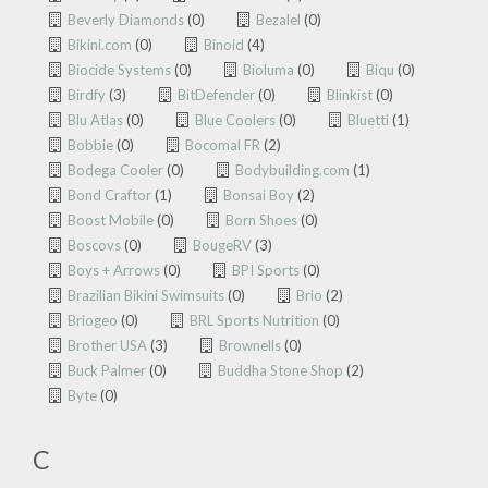
Beverly Diamonds
(0)
Bezalel
(0)
Bikini.com
(0)
Binoid
(4)
Biocide Systems
(0)
Bioluma
(0)
Biqu
(0)
Birdfy
(3)
BitDefender
(0)
Blinkist
(0)
Blu Atlas
(0)
Blue Coolers
(0)
Bluetti
(1)
Bobbie
(0)
Bocomal FR
(2)
Bodega Cooler
(0)
Bodybuilding.com
(1)
Bond Craftor
(1)
Bonsai Boy
(2)
Boost Mobile
(0)
Born Shoes
(0)
Boscovs
(0)
BougeRV
(3)
Boys + Arrows
(0)
BPI Sports
(0)
Brazilian Bikini Swimsuits
(0)
Brio
(2)
Briogeo
(0)
BRL Sports Nutrition
(0)
Brother USA
(3)
Brownells
(0)
Buck Palmer
(0)
Buddha Stone Shop
(2)
Byte
(0)
C