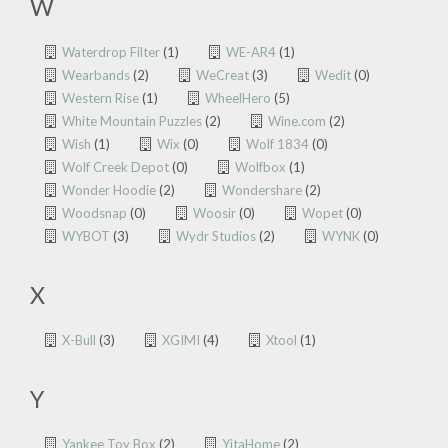
W
Waterdrop Filter
(1)
WE-AR4
(1)
Wearbands
(2)
WeCreat
(3)
Wedit
(0)
Western Rise
(1)
WheelHero
(5)
White Mountain Puzzles
(2)
Wine.com
(2)
Wish
(1)
Wix
(0)
Wolf 1834
(0)
Wolf Creek Depot
(0)
Wolfbox
(1)
Wonder Hoodie
(2)
Wondershare
(2)
Woodsnap
(0)
Woosir
(0)
Wopet
(0)
WYBOT
(3)
Wydr Studios
(2)
WYNK
(0)
X
X-Bull
(3)
XGIMI
(4)
Xtool
(1)
Y
Yankee Toy Box
(2)
YitaHome
(2)