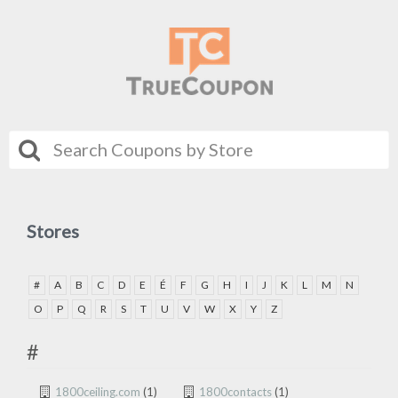
Stores
#
A
B
C
D
E
É
F
G
H
I
J
K
L
M
N
O
P
Q
R
S
T
U
V
W
X
Y
Z
#
1800ceiling.com
(1)
1800contacts
(1)