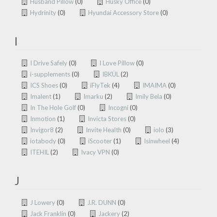
Husband Pillow
(0)
Husky Office
(0)
Hydrinity
(0)
Hyundai Accessory Store
(0)
I
I Drive Safely
(0)
I Love Pillow
(0)
i-supplements
(0)
IBKÜL
(2)
ICS Shoes
(0)
iFlyTek
(4)
IMAIMA
(0)
Imalent
(1)
Imarku
(2)
Imily Bela
(0)
In The Hole Golf
(0)
Incogni
(0)
Inmotion
(1)
Invicta Stores
(0)
Invigor8
(2)
Invite Health
(0)
iolo
(3)
iotabody
(0)
iScooter
(1)
Isinwheel
(4)
ITEHIL
(2)
Ivacy VPN
(0)
J
J Lowery
(0)
J.R. DUNN
(0)
Jack Franklin
(0)
Jackery
(2)