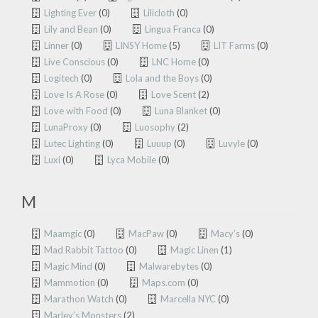
Lighting Ever
(0)
Lilicloth
(0)
Lily and Bean
(0)
Lingua Franca
(0)
Linner
(0)
LINSY Home
(5)
LIT Farms
(0)
Live Conscious
(0)
LNC Home
(0)
Logitech
(0)
Lola and the Boys
(0)
Love Is A Rose
(0)
Love Scent
(2)
Love with Food
(0)
Luna Blanket
(0)
LunaProxy
(0)
Luosophy
(2)
Lutec Lighting
(0)
Luuup
(0)
Luvyle
(0)
Luxi
(0)
Lyca Mobile
(0)
M
Maamgic
(0)
MacPaw
(0)
Macy’s
(0)
Mad Rabbit Tattoo
(0)
Magic Linen
(1)
Magic Mind
(0)
Malwarebytes
(0)
Mammotion
(0)
Maps.com
(0)
Marathon Watch
(0)
Marcella NYC
(0)
Marley’s Monsters
(2)