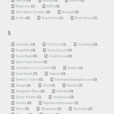
Revitin
(0)
Rexing
(3)
Rihoas
(0)
RingConn
(2)
RitFit
(0)
Rkin Water Systems
(0)
Rosegal
(0)
Rotita
(0)
Rug Source
(1)
Rush House
(1)
S
Samebike
(3)
SATELLAI
(1)
Sayabling
(0)
ScalpMed
(0)
Scent Decant
(3)
Scout Bags
(0)
Sculpthouse
(0)
Sears Parts Direct
(0)
Sebastian Cruz Couture
(2)
Sedeta
(1)
Seed Sheet
(0)
Segway
(0)
Select A Ticket
(0)
Sewingmachinesplus.com
(0)
Sharge
(2)
Shed
(3)
Shehds
(2)
Shengmilo Bikes
(0)
SheVibe
(0)
Shock Vitalize
(2)
shoebacca
(0)
Sicotas
(0)
Signature Menswear
(2)
Sihoo
(0)
Silverbene
(2)
Silverette
(2)