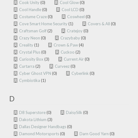
Cook Unity
(0)
Cool Glow
(0)
Cool Handle
(0)
Cool LCD
(0)
Costume Craze
(0)
Coswheel
(0)
Cove Smart Home Security
(1)
Covers & All
(0)
Craftsman Golf
(2)
Cratejoy
(0)
Crazy Neon
(0)
Crazybaby
(0)
Creality
(1)
Crown & Paw
(4)
Crystal Plus
(0)
Cuckoo
(2)
Curiosity Box
(3)
Current Air
(0)
Curtarra
(2)
Curveez
(0)
Cyber Ghost VPN
(0)
Cyberlink
(0)
Cymbiotika
(1)
D
D8 Superstore
(0)
DaisySilk
(0)
Dakota Lithium
(3)
Dallas Designer Handbags
(0)
Damond Motorsports
(0)
Darn Good Yarn
(0)