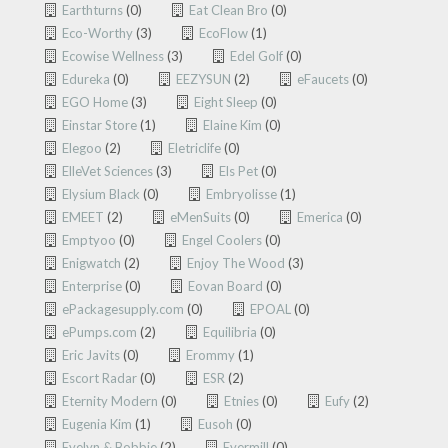
Earthturns
(0)
Eat Clean Bro
(0)
Eco-Worthy
(3)
EcoFlow
(1)
Ecowise Wellness
(3)
Edel Golf
(0)
Edureka
(0)
EEZYSUN
(2)
eFaucets
(0)
EGO Home
(3)
Eight Sleep
(0)
Einstar Store
(1)
Elaine Kim
(0)
Elegoo
(2)
Eletriclife
(0)
ElleVet Sciences
(3)
Els Pet
(0)
Elysium Black
(0)
Embryolisse
(1)
EMEET
(2)
eMenSuits
(0)
Emerica
(0)
Emptyoo
(0)
Engel Coolers
(0)
Enigwatch
(2)
Enjoy The Wood
(3)
Enterprise
(0)
Eovan Board
(0)
ePackagesupply.com
(0)
EPOAL
(0)
ePumps.com
(2)
Equilibria
(0)
Eric Javits
(0)
Erommy
(1)
Escort Radar
(0)
ESR
(2)
Eternity Modern
(0)
Etnies
(0)
Eufy
(2)
Eugenia Kim
(1)
Eusoh
(0)
Evelyn & Bobbie
(2)
Evermill
(0)