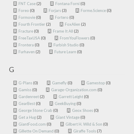
FNT Case
(2)
Fontana Forni
(0)
Foreo
(0)
Forjars
(3)
Forme.Science
(0)
Formovie
(0)
Fortero
(0)
Fourth Frontier
(2)
FoxAlien
(2)
Fracture
(0)
Frame It All
(2)
FreeTaxUSA
(0)
FromYouFlowers
(0)
Frontera
(0)
Furbish Studio
(0)
Furhaven
(2)
Future Learn
(0)
G
G-Plans
(0)
Gamefly
(0)
Gamestop
(0)
Gamiss
(0)
Garage-Organization.com
(0)
Gardenreet
(2)
Garrett Leight
(0)
GearBest
(0)
GeekBuying
(0)
George Stone Crab
(0)
Geox Shoes
(0)
Get a Hug
(2)
Giant Vintage
(0)
GiantFood.com
(0)
Gilbert H. Wild & Son
(0)
Gillette On Demand
(0)
Giraffe Tools
(7)