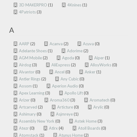
3D MAKERPRO
(1)
4Knines
(1)
4Patriots
(3)
A
AARP
(2)
Acanva
(2)
Acuva
(0)
Adelante Shoes
(1)
Adorime
(2)
AGM Mobile
(2)
Agoda
(0)
Aiper
(1)
Airdog
(3)
AliExpress
(2)
AlloyWorks
(0)
Alvantor
(0)
Ancel
(0)
Anker
(1)
Antler Rings
(2)
Any Cubic
(0)
Aosom
(1)
Aperion Audio
(0)
Apex Learning
(3)
Apollo Lift
(0)
Arizer
(0)
Aroma360
(3)
Aromatech
(0)
Artcarved
(2)
Articture
(0)
Arylic
(0)
Ashimary
(0)
Asjmreye
(1)
Assembly New York
(0)
Astek Home
(3)
Atezr
(0)
Atlrx
(4)
Atoll Boards
(0)
Atomstack
(1)
Atunus Home
(2)